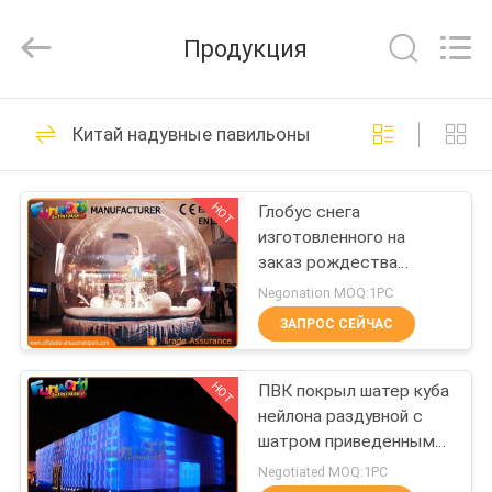
2026
Funworld
Inflatables
Продукция
Limited.
All
Rights
Reserved.
ДОМ
64
Китай надувные павильоны
надувной парк
ПРОДУКТЫ
развлечений
HOT
Глобус снега
изготовленного на
РОЛИКИ
заказ рождества
раздувной
Negonation MOQ:1PC
человеческий для
О
ЗАПРОС СЕЙЧАС
украшения рождества
157
НАС
Коммерческая
HOT
ПВК покрыл шатер куба
нейлона раздувной с
ПУТЕШЕСТВИЕ
упругий замки
шатром приведенным
ФАБРИКИ
события освещения/
Negotiated MOQ:1PC