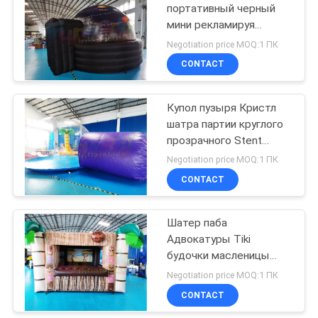
портативный черный
мини рекламируя
91
раздувной
Negotiation price MOQ:1 ПК
Надувные
CONTACT
препятствие курс
Купол пузыря Кристл
шатра партии круглого
прозрачного Stent
раздувной
Negotiation price MOQ:1 ПК
CONTACT
72
Шатер паба
надувной zorb мяч
Адвокатуры Tiki
будочки масленицы
пальмы раздувной
Negotiation price MOQ:1 ПК
CONTACT