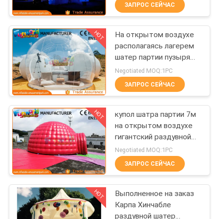
крупного плана
ЗАПРОС СЕЙЧАС
ПРОВЕРКА
HOT
На открытом воздухе
КАЧЕСТВА
242
располагаясь лагерем
шатер партии пузыря
Раздувное
COMPANY
раздувной/ясный шатер
Negotiated MOQ:1PC
скольжение
иглу купола
NEWS
ЗАПРОС СЕЙЧАС
хвастуна
HOT
КАРТА
купол шатра партии 7м
на открытом воздухе
САЙТА
гигантский раздувной
198
для рекламировать/
Negotiated MOQ:1PC
событие
PRIVACY
Коммерческие
ЗАПРОС СЕЙЧАС
POLICY
раздувное
HOT
Выполненное на заказ
скольжение
Карпа Хинчабле
раздувной шатер