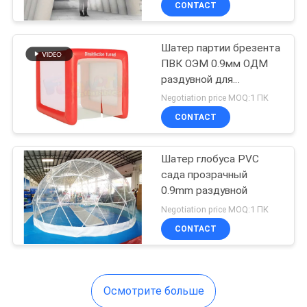
CONTACT
46
Надувные
Шатер партии брезента
аквапарки
ПВК ОЭМ 0.9мм ОДМ
раздувной для
квадратов ЭН14960
Negotiation price MOQ:1 ПК
CONTACT
154
Шатер глобуса PVC
сада прозрачный
надувные
0.9mm раздувной
павильоны
Negotiation price MOQ:1 ПК
CONTACT
Осмотрите больше
45