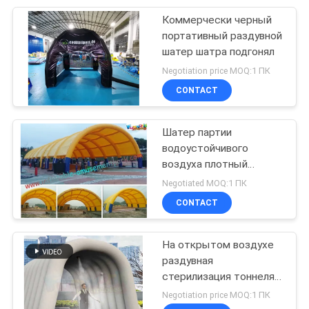
Коммерчески черный
56
портативный раздувной
Надувные
шатер шатра подгонял
Negotiation price MOQ:1 ПК
бассейны
CONTACT
Шатер партии
водоустойчивого
воздуха плотный
98
раздувной для Веддинг
Negotiated MOQ:1 ПК
Раздувные
желтого цвета
CONTACT
выставки
игрушки воды
На открытом воздухе
раздувная
стерилизация тоннеля
обеззараживанием с
Negotiation price MOQ:1 ПК
машиной брызг