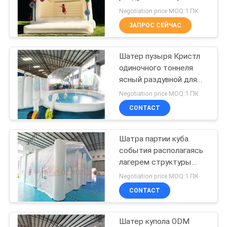
партии белый надувной
Negotiation price MOQ:1 ПК
замок для Веддинг
ЗАПРОС СЕЙЧАС
192
Открытый
Шатер пузыря Кристл
одиночного тоннеля
надувные водные
ясный раздувной для
сада
горки
Negotiation price MOQ:1 ПК
CONTACT
Шатра партии куба
102
события располагаясь
Надувной отказов
лагерем структуры
раздувного временные
Negotiation price MOQ:1 ПК
дома
CONTACT
Шатер купола ODM