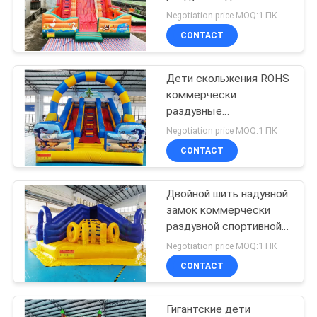
скольжения
Negotiation price MOQ:1 ПК
отскакивают замок
CONTACT
дома скача
192
Открытый
Дети скольжения ROHS
коммерчески
надувные водные
раздувные
отскакивают дом в
горки
Negotiation price MOQ:1 ПК
задворк
CONTACT
Двойной шить надувной
102
замок коммерчески
Надувной отказов
раздувной спортивной
площадки скольжения
Negotiation price MOQ:1 ПК
дома
взрослый
CONTACT
Гигантские дети