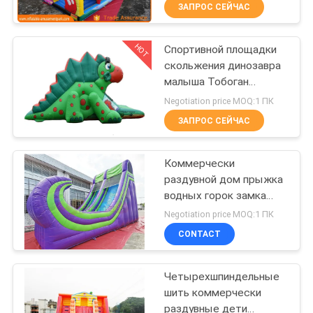
для того чтобы снести
ЗАПРОС СЕЙЧАС
ПРОВЕРКА
HOT
Спортивной площадки
КАЧЕСТВА
242
скольжения динозавра
малыша Тобоган
Раздувное
COMPANY
прыжка Пвк раздувной
Negotiation price MOQ:1 ПК
скольжение
сухой комбинированный
NEWS
ЗАПРОС СЕЙЧАС
хвастуна
КАРТА
Коммерчески
раздувной дом прыжка
САЙТА
водных горок замка
198
прыгуна
Negotiation price MOQ:1 ПК
PRIVACY
Коммерческие
CONTACT
POLICY
раздувное
Четырехшпиндельные
скольжение
шить коммерчески
раздувные дети