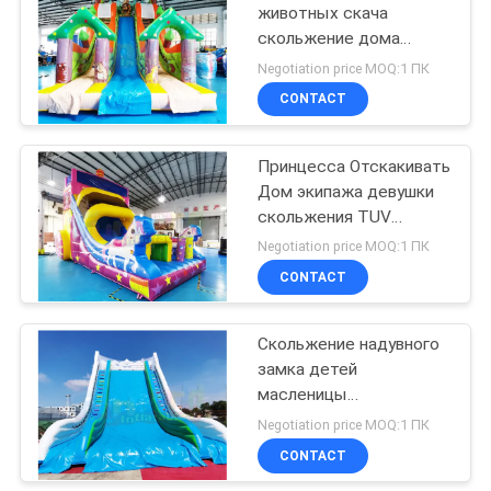
животных скача
скольжение дома
91
прыжка замка
Negotiation price MOQ:1 ПК
раздувное
Надувные
CONTACT
препятствие курс
Принцесса Отскакивать
Дом экипажа девушки
скольжения TUV
коммерчески
Negotiation price MOQ:1 ПК
раздувная
CONTACT
72
Скольжение надувного
надувной zorb мяч
замка детей
масленицы
коммерчески
Negotiation price MOQ:1 ПК
раздувное
CONTACT