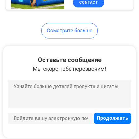
CONTACT
46
Надувные
аквапарки
Осмотрите больше
Оставьте сообщение
Мы скоро тебе перезвоним!
154
надувные
павильоны
45