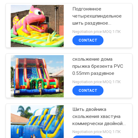
Подгонянное
56
четырехшпиндельное
Надувные
шить раздувное
скольжение прыжка
Negotiation price MOQ:1 ПК
бассейны
для деятельности при
CONTACT
фестиваля
скольжение дома
прыжка брезента PVC
0.55mm раздувное
98
Negotiation price MOQ:1 ПК
Раздувные
CONTACT
игрушки воды
Шить двойника
скольжения хвастуна
коммерчески двойной
стороны раздувной
Negotiation price MOQ:1 ПК